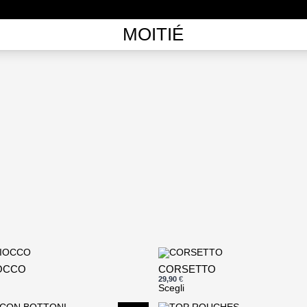
MOITIÉ
Questo
OCCO
CORSETTO
prodotto
29,90
€
ha
Scegli
più
varianti.