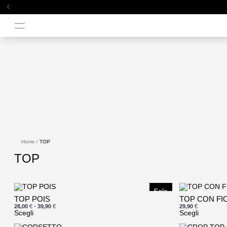
arrow_back_ios
Home
/
TOP
TOP
Sale
Questo
Questo
TOP POIS
TOP CON FI
prodotto
prodotto
Fascia
28,00
€
-
39,90
€
29,90
€
ha
ha
di
Scegli
Scegli
prezzo:
più
più
da
varianti.
varianti.