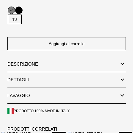
TU
Aggiungi al carrello
expand_more
DESCRIZIONE
expand_more
DETTAGLI
expand_more
LAVAGGIO
PRODOTTO 100% MADE IN ITALY
PRODOTTI CORRELATI