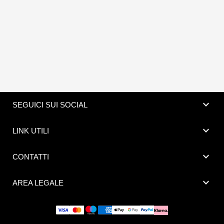
expand_more
SEGUICI SUI SOCIAL
expand_more
LINK UTILI
expand_more
CONTATTI
expand_more
AREA LEGALE