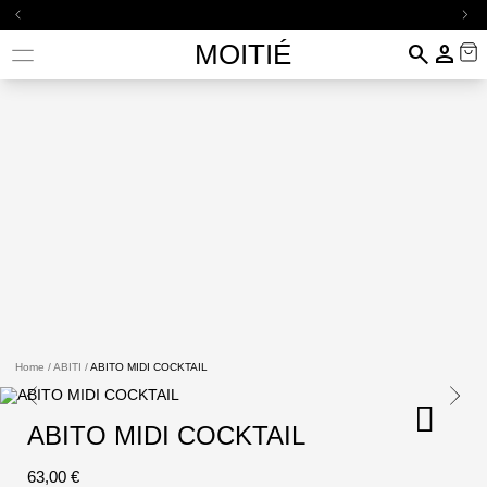
arrow_back_ios
arrow_forward_ios
MOITIÉ
search
person
Home
/
ABITI
/
ABITO MIDI COCKTAIL
ABITO MIDI COCKTAIL
63,00 €