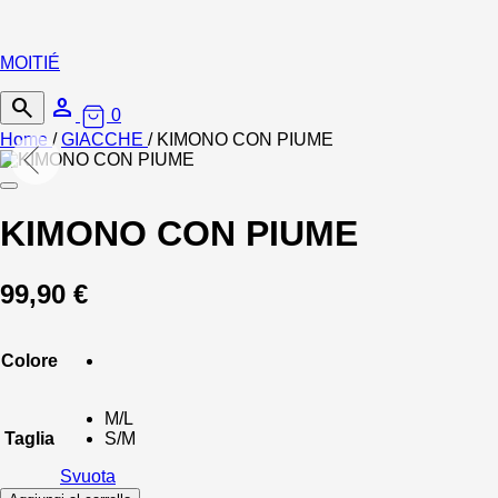
MOITIÉ
search
person
0
Home
/
GIACCHE
/
KIMONO CON PIUME
KIMONO CON PIUME
99,90 €
Colore
M/L
Taglia
S/M
Svuota