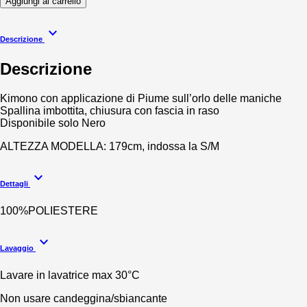
Aggiungi al carrello
expand_more
Descrizione
Descrizione
Kimono con applicazione di Piume sull’orlo delle maniche
Spallina imbottita, chiusura con fascia in raso
Disponibile solo Nero
ALTEZZA MODELLA: 179cm, indossa la S/M
expand_more
Dettagli
100%POLIESTERE
expand_more
Lavaggio
Lavare in lavatrice max 30°C
Non usare candeggina/sbiancante