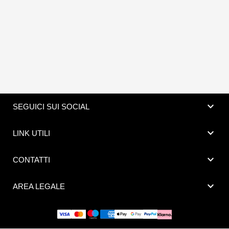
expand_more
SEGUICI SUI SOCIAL
expand_more
LINK UTILI
expand_more
CONTATTI
expand_more
AREA LEGALE