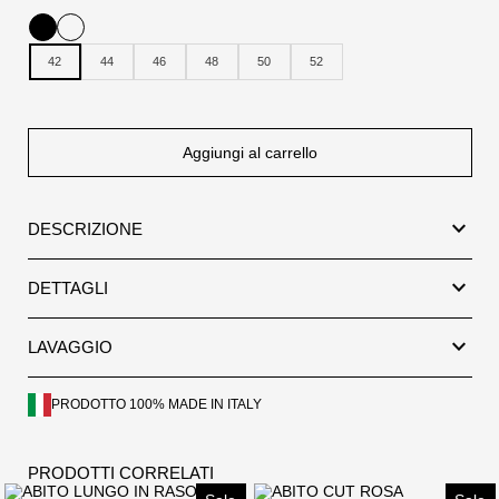
42
44
46
48
50
52
Aggiungi al carrello
expand_more
DESCRIZIONE
expand_more
DETTAGLI
expand_more
LAVAGGIO
PRODOTTO 100% MADE IN ITALY
PRODOTTI CORRELATI