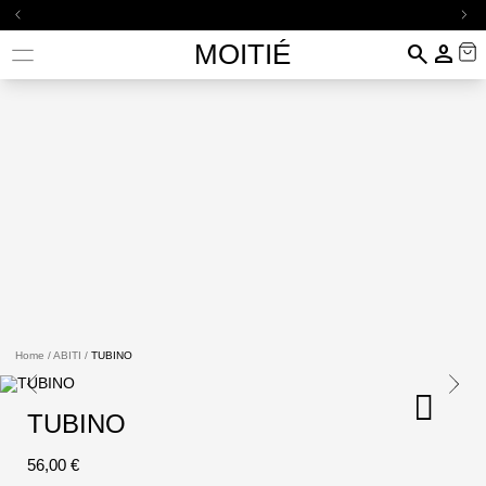
arrow_back_ios
arrow_forward_ios
MOITIÉ
search
person
Home
/
ABITI
/
TUBINO
TUBINO
56,00 €